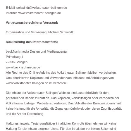
E-Mail: schwindt@volkstheater-balingen.de
Internet: www.volkstheater-balingen.de
Vertretungsberechtigter Vorstand:
Organisation und Verwaltung: Michael Schwindt
Realisierung des Internetauftritts:
backfisch.media Design und Medienagentur
Primelweg 1
72336 Balingen
www.backfischmedia.de
Alle Rechte des Online-Auftritts des Volkstheater Balingen bleiben vorbehalten.
Unauthorisiertes Kopieren und Verwenden von Inhalten und Abbildungen von
www.volkstheater-balingen.de ist verboten.
Die Inhalte der Volkstheater Balingen Website sind ausschließlich für den
persönlichen Bedarf zu nutzen. Das kopieren, vervielfältigen oder verändern der
Volkstheater Balingen Website ist verboten. Das Volkstheater Balingen übernimmt
keine Haftung für die Aktualität, die Zugangsmöglichkeit oder deren Zugriffsqualität
und die Art der Darstellung.
Haftungshinweis: Trotz sorgfältiger inhaltlicher Kontrolle übernehmen wir keine
Haftung für die Inhalte externer Links. Für den Inhalt der verlinkten Seiten sind