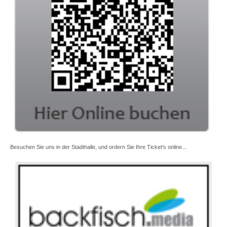
Besuchen Sie uns in der Stadthalle, und ordern Sie Ihre Ticket's online...