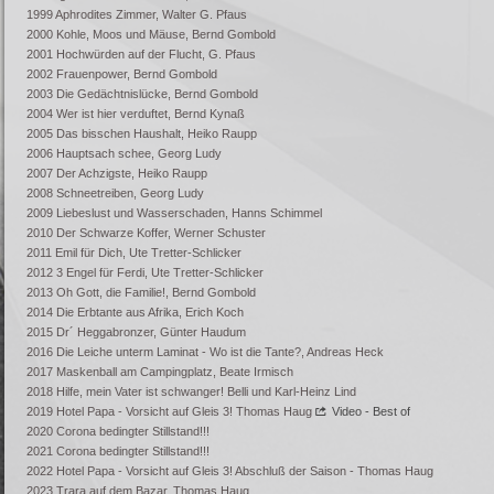
1999 Aphrodites Zimmer,
Walter G. Pfaus
2000 Kohle, Moos und Mäuse,
Bernd Gombold
2001 Hochwürden auf der Flucht,
G. Pfaus
2002 Frauenpower,
Bernd Gombold
2003 Die Gedächtnislücke,
Bernd Gombold
2004 Wer ist hier verduftet,
Bernd Kynaß
2005 Das bisschen Haushalt,
Heiko Raupp
2006 Hauptsach schee,
Georg Ludy
2007 Der Achzigste,
Heiko Raupp
2008 Schneetreiben,
Georg Ludy
2009 Liebeslust und Wasserschaden,
Hanns Schimmel
2010 Der Schwarze Koffer, Werner Schuster
2011 Emil für Dich,
Ute Tretter-Schlicker
2012 3 Engel für Ferdi,
Ute Tretter-Schlicker
2013 Oh Gott, die Familie!
, Bernd Gombold
2014 Die Erbtante aus Afrika, Erich Koch
2015 Dr´ Heggabronzer, Günter Haudum
2016 Die Leiche unterm Laminat - Wo ist die Tante?, Andreas Heck
2017 Maskenball am Campingplatz, Beate Irmisch
2018 Hilfe, mein Vater ist schwanger! Belli und Karl-Heinz Lind
2019 Hotel Papa - Vorsicht auf Gleis 3! Thomas Haug
Video - Best of
2020 Corona bedingter Stillstand!!!
2021 Corona bedingter Stillstand!!!
2022 Hotel Papa - Vorsicht auf Gleis 3! Abschluß der Saison - Thomas Haug
2023 Trara auf dem Bazar, Thomas Haug