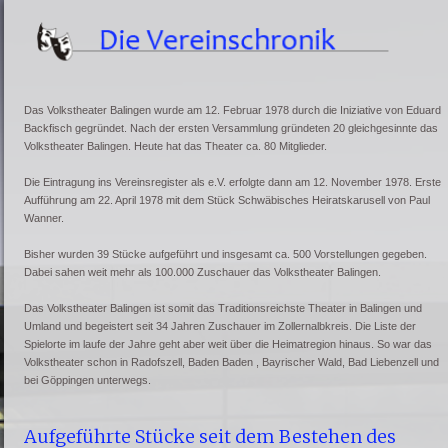
Das Volkstheater Balingen wurde am 12. Februar 1978 durch die Iniziative von Eduard
Backfisch gegründet. Nach der ersten Versammlung gründeten 20 gleichgesinnte das
Volkstheater Balingen. Heute hat das Theater ca. 80 Mitglieder.
Die Eintragung ins Vereinsregister als e.V. erfolgte dann am 12. November 1978. Erste
Aufführung am 22. April 1978 mit dem Stück Schwäbisches Heiratskarusell von Paul
Wanner.
Bisher wurden 39 Stücke aufgeführt und insgesamt ca. 500 Vorstellungen gegeben.
Dabei sahen weit mehr als 100.000 Zuschauer das Volkstheater Balingen.
Das Volkstheater Balingen ist somit das Traditionsreichste Theater in Balingen und
Umland und begeistert seit 34 Jahren Zuschauer im Zollernalbkreis. Die Liste der
Spielorte im laufe der Jahre geht aber weit über die Heimatregion hinaus. So war das
Volkstheater schon in Radofszell, Baden Baden , Bayrischer Wald, Bad Liebenzell und
bei Göppingen unterwegs.
Aufgeführte Stücke seit dem Bestehen des