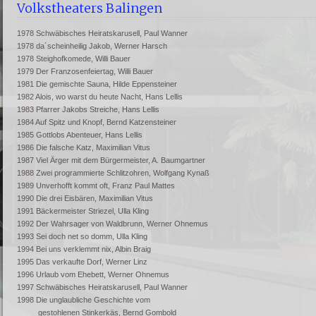
Volkstheaters Balingen
1978 Schwäbisches Heiratskarusell,
Paul Wanner
1978 da´scheinheilig Jakob, Werner Harsch
1978 Steighofkomede,
Willi Bauer
1979 Der Franzosenfeiertag,
Willi Bauer
1981 Die gemischte Sauna,
Hilde Eppensteiner
1982 Alois, wo warst du heute Nacht,
Hans Lellis
1983 Pfarrer Jakobs Streiche,
Hans Lellis
1984 Auf Spitz und Knopf,
Bernd Katzensteiner
1985 Gottlobs Abenteuer,
Hans Lellis
1986 Die falsche Katz,
Maximilian Vitus
1987 Viel Ärger mit dem Bürgermeister, A.
Baumgartner
1988 Zwei programmierte
Schlitzohren,
Wolfgang Kynaß
1989 Unverhofft kommt oft, Franz Paul Mattes
1990 Die drei Eisbären, Maximilian Vitus
1991 Bäckermeister Striezel, Ulla Kling
1992 Der Wahrsager von Waldbrunn,
Werner Ohnemus
1993 Sei doch net so domm,
Ulla Kling
1994 Bei uns verklemmt nix,
Albin Braig
1995 Das verkaufte Dorf,
Werner Linz
1996 Urlaub vom Ehebett,
Werner Ohnemus
1997 Schwäbisches Heiratskarusell,
Paul Wanner
1998 Die unglaubliche Geschichte vom
gestohlenen Stinkerkäs,
Bernd Gombold